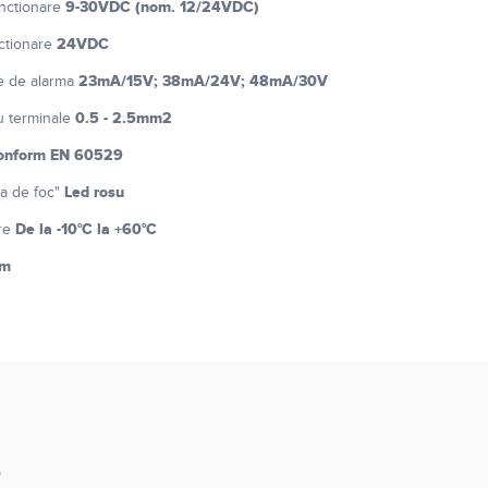
9-30VDC (nom. 12/24VDC)
unctionare
24VDC
ctionare
23mA/15V; 38mA/24V; 48mA/30V
e de alarma
0.5 - 2.5mm2
u terminale
conform EN 60529
Led rosu
ma de foc"
De la -10°C la +60°C
are
mm
e