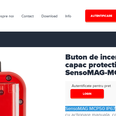
spre noi
Contact
Download
Info
AUTENTIFICARE
Buton de ince
capac protect
SensoMAG-M
Autentificate pentru pret
LOGIN
SensoMAG MCP50 IP67
cu actionare manuala, con