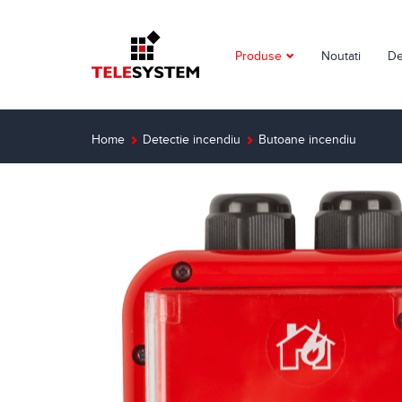
Produse
Noutati
De
Supraveghere video
Detectie incendiu
Home
Detectie incendiu
Butoane incendiu
Detectie efractie
Interfoane
Automatizari
Control acces
Solutii dedicate
Smart Home