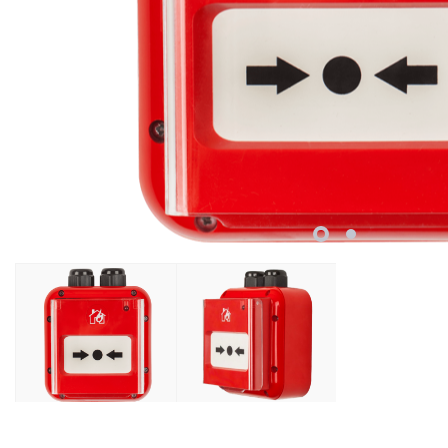
Retelistica
Cabluri si accesorii
Scule si unelte