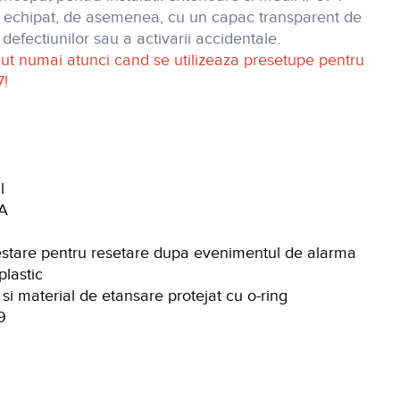
e echipat, de asemenea, cu un capac transparent de
defectiunilor sau a activarii accidentale.
inut numai atunci cand se utilizeaza presetupe pentru
7!
l
 A
testare pentru resetare dupa evenimentul de alarma
plastic
si material de etansare protejat cu o-ring
9