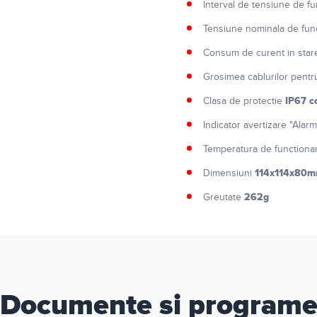
Interval de tensiune de f
Tensiune nominala de fun
Consum de curent in star
Grosimea cablurilor pentr
IP67 
Clasa de protectie
Indicator avertizare "Alar
Temperatura de function
114x114x80
Dimensiuni
262g
Greutate
Documente si program