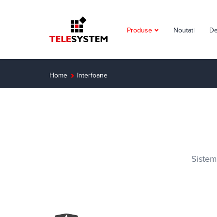
Produse
Noutati
De
Supraveghere video
Detectie incendiu
Home
Interfoane
Detectie efractie
Interfoane
Automatizari
Sistem
Control acces
Solutii dedicate
Smart Home