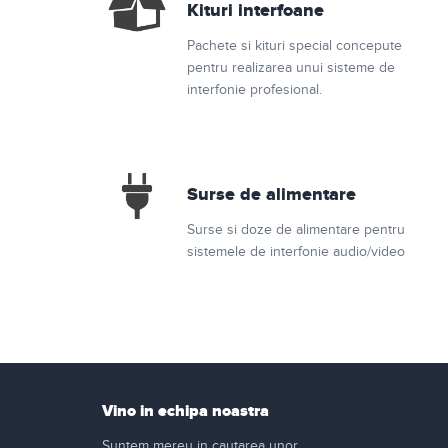
Kituri interfoane
Retelistica
Pachete si kituri special concepute
Cabluri si accesorii
pentru realizarea unui sisteme de
interfonie profesional.
Scule si unelte
Surse de alimentare
Surse si doze de alimentare pentru
sistemele de interfonie audio/video
Vino in echipa noastra
Suntem mereu in cautarea unor