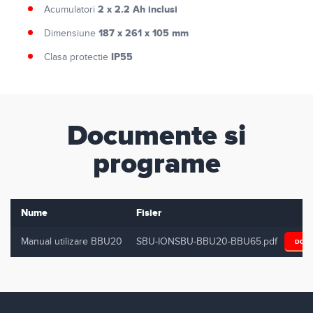
2 x 2.2 Ah inclusi
Acumulatori
187 x 261 x 105 mm
Dimensiune
IP55
Clasa protectie
Documente si
programe
Nume
Fisier
Manual utilizare BBU20
SBU-IONSBU-BBU20-BBU65.pdf
DOW