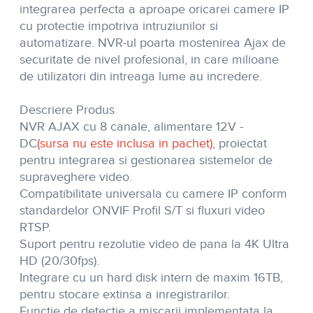
integrarea perfecta a aproape oricarei camere IP
cu protectie impotriva intruziunilor si
automatizare. NVR-ul poarta mostenirea Ajax de
securitate de nivel profesional, in care milioane
de utilizatori din intreaga lume au incredere.
Descriere Produs
NVR AJAX cu 8 canale
, alimentare 12V -
DC
(sursa nu este inclusa in pachet)
, proiectat
pentru integrarea si gestionarea sistemelor de
supraveghere video.
Compatibilitate universala cu camere IP conform
standardelor ONVIF Profil S/T si fluxuri video
RTSP.
Suport pentru rezolutie video de pana la 4K Ultra
HD (20/30fps).
Integrare cu un hard disk intern de maxim 16TB,
pentru stocare extinsa a inregistrarilor.
Functie de detectie a miscarii implementata la