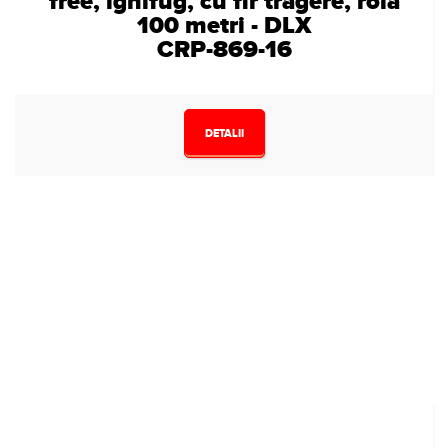
free, ignifug, cu fir tragere, rola
100 metri - DLX
CRP-869-16
DETALII